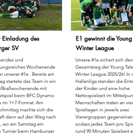
t Einladung des
E1 gewinnt die Young 
ger SV
Winter League
nendes und
Unsere #1e sichert sich den
lungsreiches Wochenende
Gesamtsieg der Young Tale
ter unserer #1e . Bereits am
Winter League 2025/26! In 
g startete das Team in ein
Hallenliga standen die Ent
ußballwochenende mit
der Kinder und eine hohe
stspiel beim BFC Dynamo
Nettospielzeit im Mittelpun
ls im 1+7-Format. Am
Mannschaften traten an vie
achmittag machte sich die
Spieltagen in jeweils zwei
ft dann auf den Weg nach
Vierergruppen gegeneinan
 wo am Samstag ein
sodass jedes Team pro Spi
es Turnier beim Hamburger
rund 90 Minuten Spielzeit er