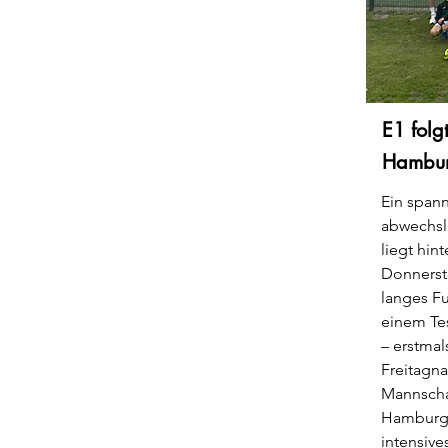
E1 folg
Hambur
Ein span
abwechs
liegt hin
Donnersta
langes F
einem Te
– erstma
Freitagn
Mannscha
Hamburg,
intensiv