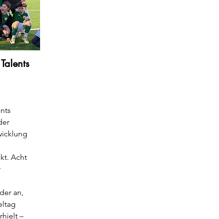
Talents
nts
der
wicklung
kt. Acht
r
der an,
eltag
hielt –