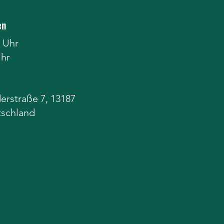
en
 Uhr
Uhr
erstraße 7, 13187
tschland