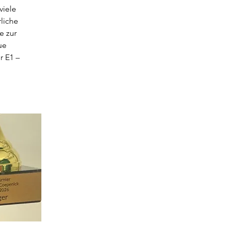
viele
rliche
e zur
ue
r E1 –