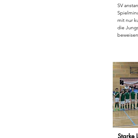
SV anstan
Spielminu
mit nur k
die Jung
beweisen 
Starke 